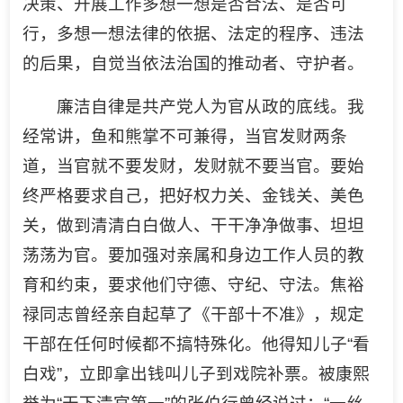
决策、开展工作多想一想是否合法、是否可
行，多想一想法律的依据、法定的程序、违法
的后果，自觉当依法治国的推动者、守护者。
廉洁自律是共产党人为官从政的底线。我
经常讲，鱼和熊掌不可兼得，当官发财两条
道，当官就不要发财，发财就不要当官。要始
终严格要求自己，把好权力关、金钱关、美色
关，做到清清白白做人、干干净净做事、坦坦
荡荡为官。要加强对亲属和身边工作人员的教
育和约束，要求他们守德、守纪、守法。焦裕
禄同志曾经亲自起草了《干部十不准》，规定
干部在任何时候都不搞特殊化。他得知儿子“看
白戏”，立即拿出钱叫儿子到戏院补票。被康熙