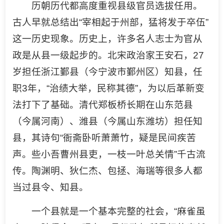
历朝历代都高度重视县级官员选拔任用。
古人早就总结出“宰相起于州部，猛将发于卒伍”
这一历史现象。历史上，许多名人志士为官从
政是从县一级起步的。北宋政治家王安石，27
岁担任浙江鄞县（今宁波市鄞州区）知县，任
职3年，“治绩大举，民称其德”，为以后革新变
法打下了基础。清代郑板桥长期在山东范县
（今属河南）、潍县（今属山东潍坊）担任知
县，其诗句“衙斋卧听萧萧竹，疑是民间疾苦
声。些小吾曹州县吏，一枝一叶总关情”千古流
传。陶渊明、狄仁杰、包拯、海瑞等很多人都
当过县令、知县。
一个县就是一个基本完整的社会，“麻雀虽