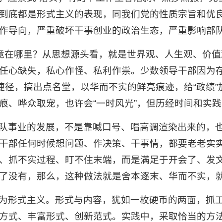
到底都是形式主义的表现，同我们党的性质宗旨和优
作导向，严重破坏干事创业的政治生态，严重影响部
究竟在哪里？从思想源头看，就是世界观、人生观、价值
任心缺失，私心作怪、私利作祟。少数领导干部因为存
走捷径，搞出点名堂，以华而不实的鲜亮痕迹，给“政绩
痕、哗众取宠，也许会“一时风光”，但历经时间和实
队事业的发展，不是靠喊口号、唱高调渲染出来的，
干部任何时候想问题、作决策、干事情，都要老老实
、抓不实过程、盯不住末端，而是满足于开会了、发
了没有，那么，这种做法就是舍本逐末、华而不实，
为形式主义。形式与内容，犹如一枚硬币的两面，抓
方式、丰富形式、创新范式。实践中，采取恰当的方