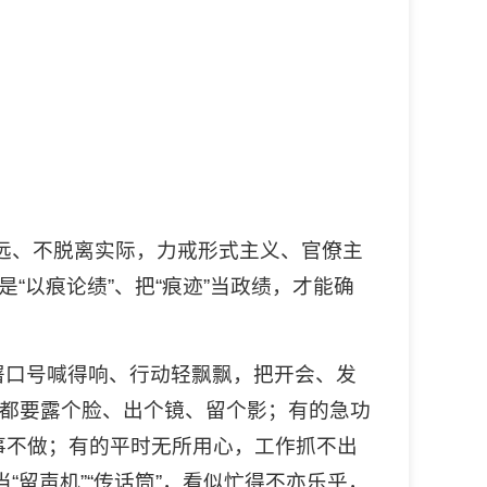
远、不脱离实际，力戒形式主义、官僚主
“以痕论绩”、把“痕迹”当政绩，才能确
署口号喊得响、行动轻飘飘，把开会、发
事都要露个脸、出个镜、留个影；有的急功
事不做；有的平时无所用心，工作抓不出
“留声机”“传话筒”，看似忙得不亦乐乎，