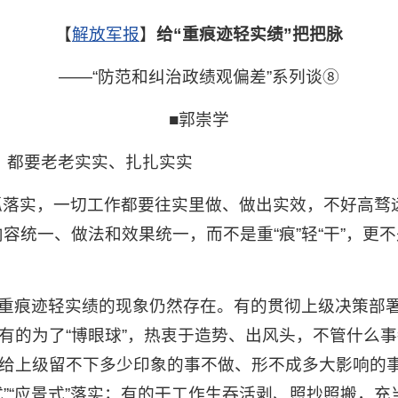
【
解放军报
】
给“重痕迹轻实绩”把把脉
——“防范和纠治政绩观偏差”系列谈⑧
■郭崇学
，都要老老实实、扎扎实实
抓落实，一切工作都要往实里做、做出实效，不好高骛
统一、做法和效果统一，而不是重“痕”轻“干”，更不是
重痕迹轻实绩的现象仍然存在。有的贯彻上级决策部
有的为了“博眼球”，热衷于造势、出风头，不管什么
给上级留不下多少印象的事不做、形不成多大影响的
”“应景式”落实；有的干工作生吞活剥、照抄照搬，充当