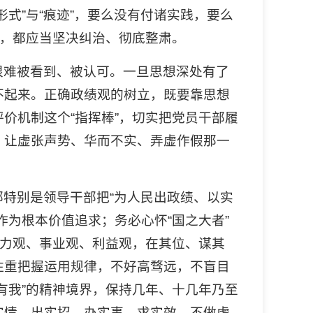
式”与“痕迹”，要么没有付诸实践，要么
”，都应当坚决纠治、彻底整肃。
很难被看到、被认可。一旦思想深处有了
不起来。正确政绩观的树立，既要靠思想
价机制这个“指挥棒”，切实把党员干部履
；让虚张声势、华而不实、弄虚作假那一
特别是领导干部把“为人民出政绩、以实
为根本价值追求；务必心怀“国之大者”
权力观、事业观、利益观，在其位、谋其
注重把握运用规律，不好高骛远，不盲目
有我”的精神境界，保持几年、十几年乃至
实情、出实招、办实事、求实效，不做虚