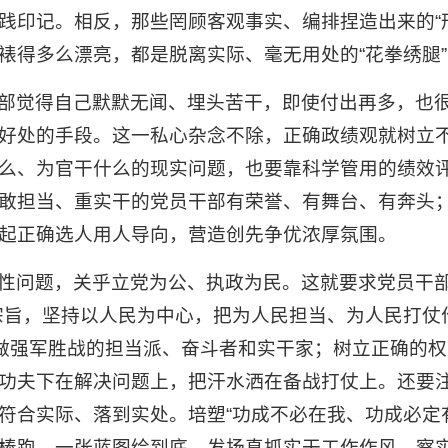
践印记。相反，那些罔顾客观事实、编排捏造出来的“形
裱得多么漂亮，都是脱离实际、毫无用处的“花拳绣腿
部觉得自己默默无闻、埋头苦干，即使付出再多，也
好处的手段。这一私心杂念不除，正确政绩观就树立
么、为官干什么的现实问题，也要靠科学管用的绩效评
敢担当、重实干的党员干部有荣誉、有舞台、有奔头
起正确选人用人导向，营造创先争优浓厚氛围。
性问题，关乎立党为公、执政为民。这就要求党员干部
宗旨，坚持以人民为中心，把为人民担当、为人民打仗作
，做强军胜战的担当派、奋斗者和实干家；树立正确的
功夫下在解决问题上，把汗水洒在备战打仗上。还要
符合实际、落到实处。培塑“功成不必在我、功成必定
棒跑、一张蓝图绘到底。发扬真抓实干工作作风，察